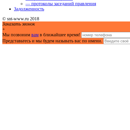
— протоколы заседаний правления
Задолженность
© snt-www.ru 2018
Заказать звонок
+
Мы позвоним
вам
в ближайшее время!
Представьтесь и мы будем называть вас по имени.